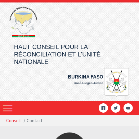
Aller au contenu principal
HAUT CONSEIL POUR LA
RÉCONCILIATION ET L'UNITÉ
NATIONALE
BURKINA FASO
Unité-Progès-Justice
Vous êtes ici:
Conseil
Contact